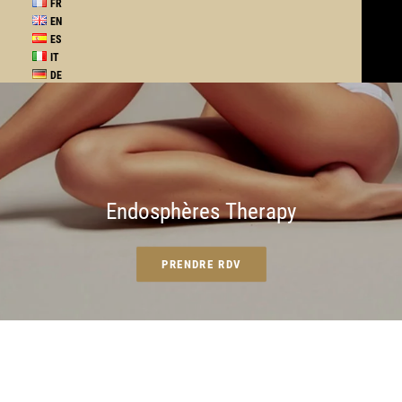
FR
EN
ES
IT
DE
Endosphères Therapy
PRENDRE RDV