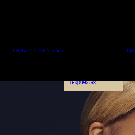
Depilación láser
mujeres
Depilación láser
DEPILACIÓN DEFINITIVA
TRAT
hombres
Depilación eléctrica
Tecnologías
Preguntas &
respuestas