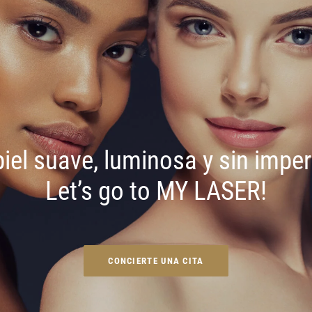
iel suave, luminosa y sin impe
Let’s go to MY LASER!
CONCIERTE UNA CITA