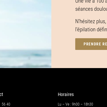
Une vie à 100 
séances doulour
N’hésitez plus
l’épilation défi
PRENDRE RE
ct
Horaires
1 56 40
Lu – Ve : 9h00 – 18h30