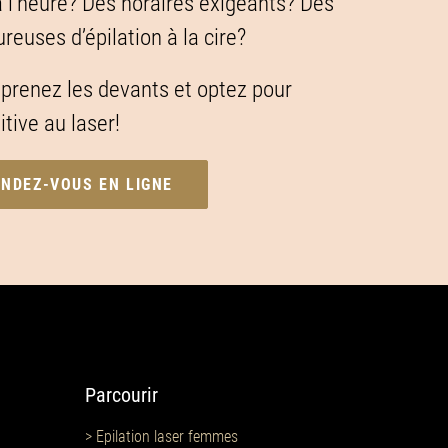
à l’heure? Des horaires exigeants? Des
euses d’épilation à la cire?
, prenez les devants et optez pour
nitive au laser!
NDEZ-VOUS EN LIGNE
Parcourir
> Epilation laser femmes