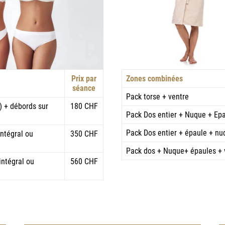
Prix par
Zones combinées
séance
Pack torse + ventre
e) + débords sur
180 CHF
Pack Dos entier + Nuque + Ep
Pack Dos entier + épaule + nu
intégral ou
350 CHF
Pack dos + Nuque+ épaules + v
intégral ou
560 CHF