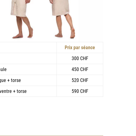
Prix par séance
300 CHF
aule
450 CHF
que + torse
520 CHF
entre + torse
590 CHF