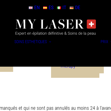
EN
ES
IT
DE
SOINS DU VISAGE
Hydro-Peel-Detox
SOINS ESTHÉTIQUES
PRIX
SILHOUETTE &
REMODELAGE
ique
Endosphères
Therapy
manqués et qui ne sont pas annulés au moins 24 à l’avanc