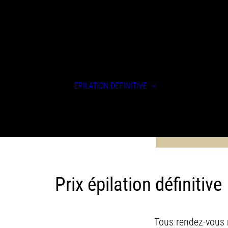
Epilation laser
femmes
Epilation laser
EPILATION DÉFINITIVE
hommes
Epilation électr
Technologies
FAQ & Conseils
Prix épilation définitive
Tous rendez-vous 