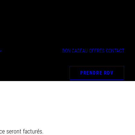
Epilation définitive
BON CADEAU
OFFRES
CONTACT
Soins du visage
Silhouette &
Remodelage
PRENDRE RDV
e seront facturés.