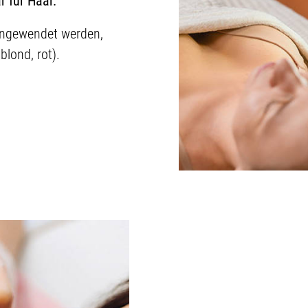
r für Haar.
 angewendet werden,
blond, rot).