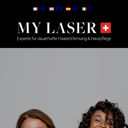
FR
EN
ES
IT