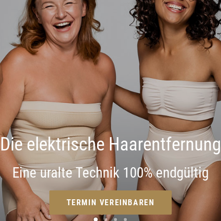
Die elektrische Haarentfernung
Eine uralte Technik 100% endgültig
TERMIN VEREINBAREN